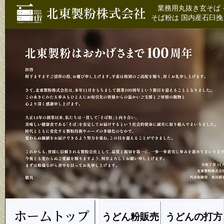
業務用丸抜き玄そば 
そば粉は 国内産石臼挽
うどん粉販売
うどんの打方