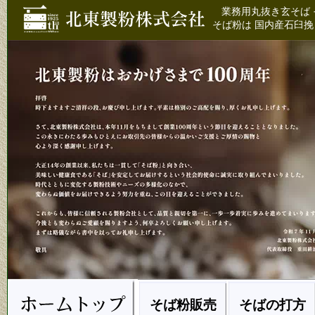
業務用丸抜き玄そば 
そば粉は 国内産石臼挽
そば粉販売
そばの打方