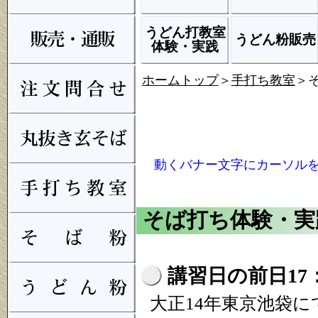
うどん打教室
うどん粉販売
体験・実践
ホームトップ
＞
手打ち教室
＞
動くバナー文字にカーソルを
◆ 2
そば打ち体験・実
講習日の前日17
大正14年東京池袋