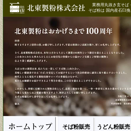
業務用丸抜き玄そば 
そば粉は 国内産石臼挽
そば粉販売
うどん粉販売