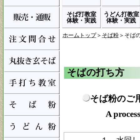
そば打教室
うどん打教室
体験・実践
体験・実践
ホームトップ
＞
そば粉
＞そば
そばの打ち方
そば粉のご
A proces