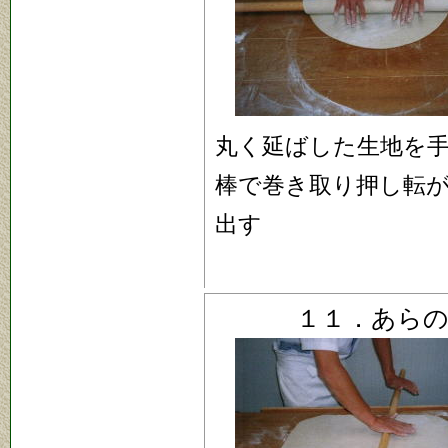
丸く延ばした生地を
棒で巻き取り押し転
出す
１１．あら