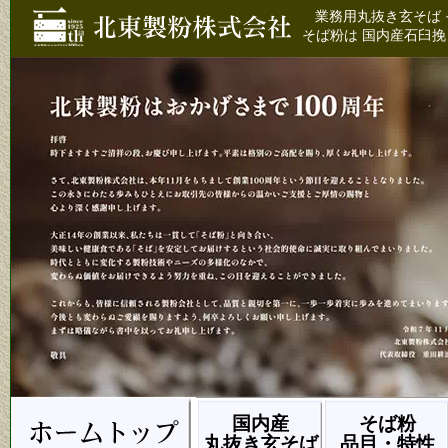
業務用丸抜き玄そば 
そば粉は 国内産石臼挽
国内産
そば粉
丸抜き玄そば
品目・特性