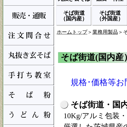
そば街道
そば街道
（国内産）
（外国産）
ホームトップ
＞
業務用製品
＞
そば街道(国内産
規格･価格等
そば街道・国
10Kg/アルミ包装
厳選した茨城県産