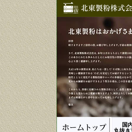
国
丸抜き