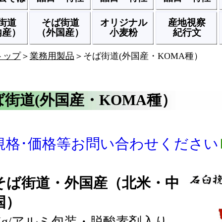
街道
そば街道
オリジナル
産地視察
内産）
（外国産）
小麦粉
紀行文
トップ
＞
業務用製品
＞そば街道(外国産・KOMA種）
ば街道(外国産・KOMA種）
規格･価格等お問い合わせください
そば街道・外国産（北米・中
国）
0Kg/アルミ包装・脱酸素剤入り