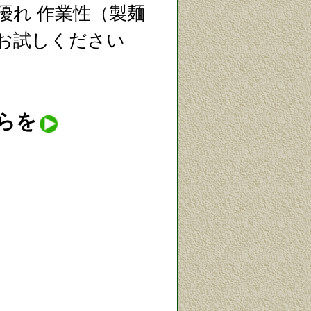
優れ 作業性（製麺
非お試しください
らを