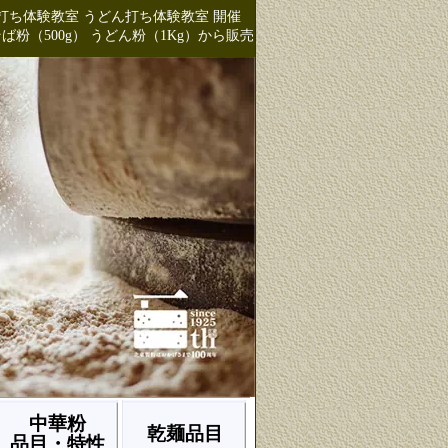
打ち体験教室 うどん打ち体験教室 開催
（500g） うどん粉（1Kg）から販売
中華粉
乾麺品目
品目・特性