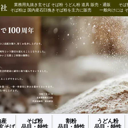
業務用丸抜き玄そば そば粉 うどん粉 道具 販売・通販 そば
そば粉は 国内産石臼挽きそば粉を主力に販売 一般向けには そば粉
内産
そば粉
割粉
うどん粉
玄そば
品目・特性
品目・特性
品目・特性