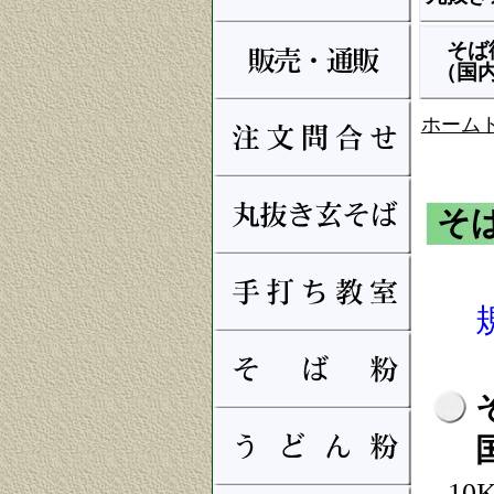
そば
（国
ホーム
そ
1