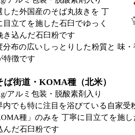
選した外国産のそば丸抜きを 丁
に目立てを施した石臼でゆっく
挽き込んだ石臼粉です
度分布の広いしっとりした粉質と 味
が特徴です
そば街道・KOMA種（北米）
0Kg/アルミ包装・脱酸素剤入り
界内でも特に注目を浴びている自家受
KOMA種」のみを 丁寧に目立てを施
込んだ石臼粉です