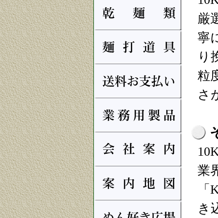
厳
寧
り
粒
さ
1
業
「
き