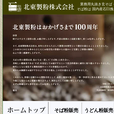
業務用丸抜き玄そば 
そば粉は 国内産石臼挽
そば粉販売
うどん粉販売