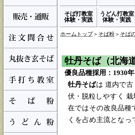
そば打教室
うどん打教室
体験・実践
体験・実践
ホームトップ
＞
そば粉
＞
そば
牡丹そば（北海
優良品種採用：1930
牡丹そば
は 道内で
伏・脱粒しやすく 
在ではその改良品種
くを占め主流となっ