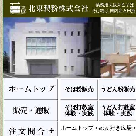
業務用丸抜き玄そば 
そば粉は 国内産石臼挽
そば粉販売
うどん粉販売
そば打教室
うどん打教室
体験・実践
体験・実践
ホームトップ
＞
めん好き広場