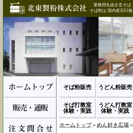
業務用丸抜き玄そば 
そば粉は 国内産石臼挽
そば粉販売
うどん粉販売
そば打教室
うどん打教室
体験・実践
体験・実践
ホームトップ
＞
めん好き広場