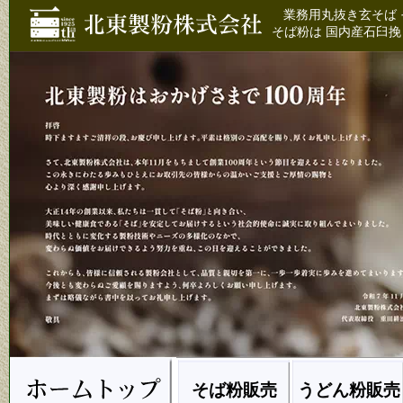
業務用丸抜き玄そば 
そば粉は 国内産石臼挽
そば粉販売
うどん粉販売