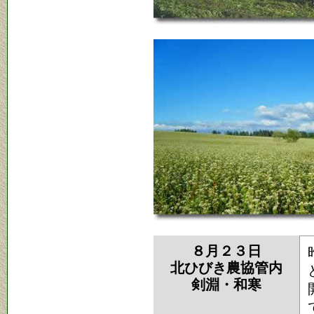
８月２３日
北ひびき農協管内
剣淵・和寒