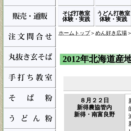
そば打教室
うどん打教室
体験・実践
体験・実践
ホームトップ
＞
めん好き広場
2012年北海道産
８月２２日
新得農協管内
新得・南富良野