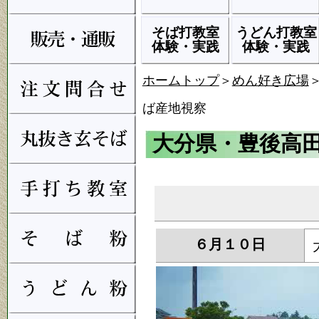
そば打教室
うどん打教室
体験・実践
体験・実践
ホームトップ
＞
めん好き広場
ば産地視察
大分県・豊後高
６月１０日