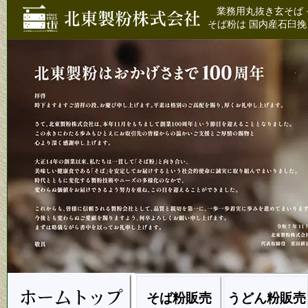
業務用丸抜き玄そば 
そば粉は 国内産石臼挽
そば粉販売
うどん粉販売