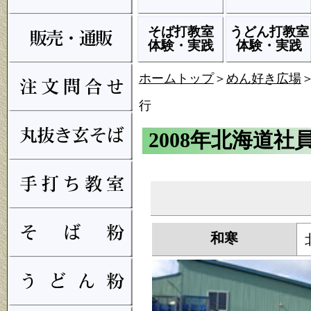
そば打教室
うどん打教室
体験・実践
体験・実践
ホームトップ
＞
めん好き広場
行
2008年北海道社
和寒