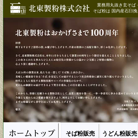
業務用丸抜き玄そば 
そば粉は 国内産石臼挽
そば粉販売
うどん粉販売